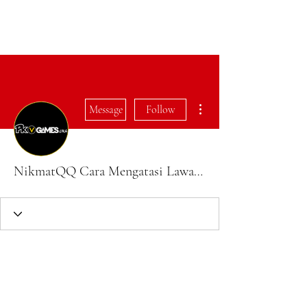
ARCEOSEVENTS
More actions
Message
Follow
NikmatQQ Cara Mengatasi Lawan yang Agresif Permainan Poker PKV